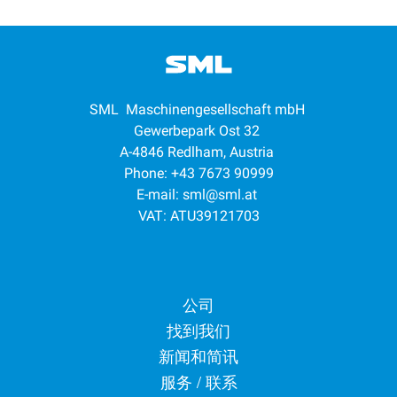
SML Maschinengesellschaft mbH
Gewerbepark Ost 32
A-4846 Redlham, Austria
Phone: +43 7673 90999
E-mail:
sml@sml.at
VAT: ATU39121703
Footer menu
公司
找到我们
新闻和简讯
服务 / 联系