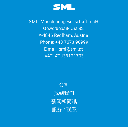
SML Maschinengesellschaft mbH
Gewerbepark Ost 32
A-4846 Redlham, Austria
Phone: +43 7673 90999
E-mail:
sml@sml.at
VAT: ATU39121703
Footer menu
公司
找到我们
新闻和简讯
服务 / 联系