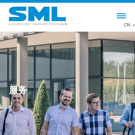
Skip
to
main
CN
content
服务