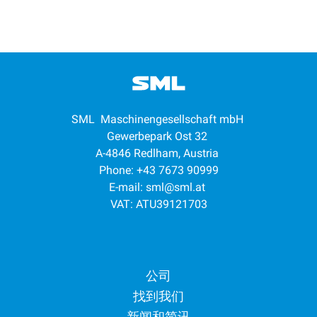
SML Maschinengesellschaft mbH
Gewerbepark Ost 32
A-4846 Redlham, Austria
Phone: +43 7673 90999
E-mail:
sml@sml.at
VAT: ATU39121703
Footer menu
公司
找到我们
新闻和简讯