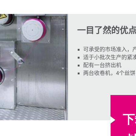
一目了然的优
可承受的市场准入，
适于小批次生产的紧
配有一台挤出机
两台收卷机，
4
个丝饼