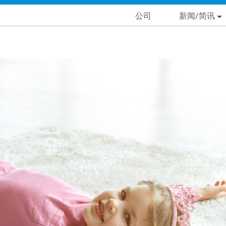
Skip
Main navigation
公司
新闻/简讯
to
main
condary Main menu
content