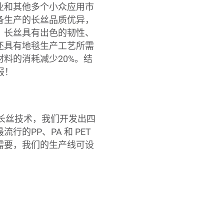
业和其他多个小众应用市
备生产的长丝品质优异，
。长丝具有出色的韧性、
还具有地毯生产工艺所需
材料的消耗减少
20%
。结
报！
长丝技术，我们开发出四
最流行的
PP
、
PA
和
PET
需要，我们的生产线可设