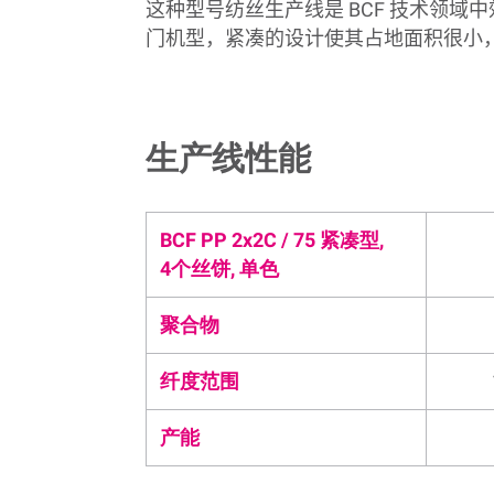
这种型号纺丝
生产线是
BCF
技术领域中
门机型，紧凑的设计使其占地面积很小
生产线性能
BCF PP 2x2C / 75 紧凑型,
4个丝饼, 单色
聚合物
纤度范围
产能