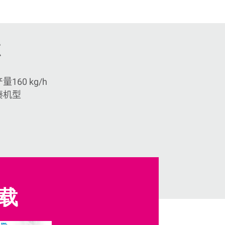
点
产量
160 kg/h
凑机型