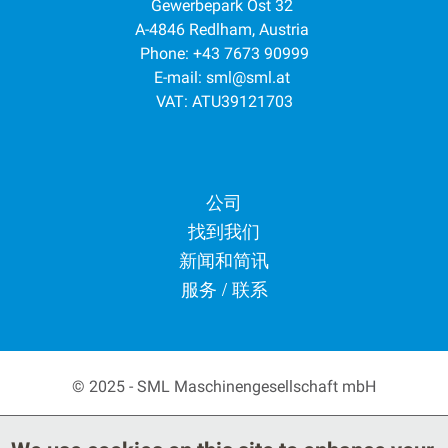
Gewerbepark Ost 32
A-4846 Redlham, Austria
Phone: +43 7673 90999
E-mail:
sml@sml.at
VAT: ATU39121703
Footer menu
公司
找到我们
新闻和简讯
服务 / 联系
© 2025 - SML Maschinengesellschaft mbH
Secondary Footer Menu
Privacy Policy
Terms