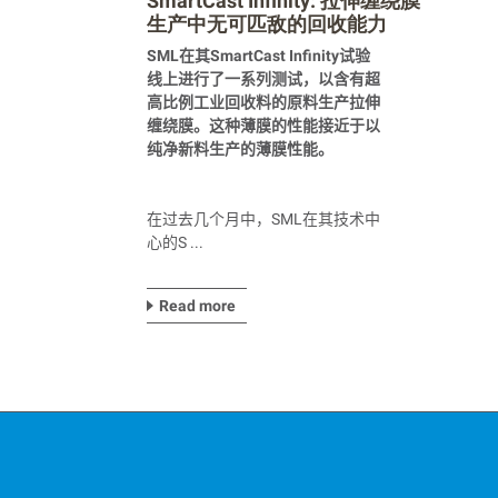
SmartCast Infinity: 拉伸缠绕膜
生产中无可匹敌的回收能力
SML
在其
SmartCast Infinity
试验
线上进行了一系列测试
，
以含有超
高比例工业回收料的原料生产拉伸
缠绕膜。这种薄膜的性能接近于以
纯净新料生产的薄膜性能。
在过去几个月中
，
SML
在其技术中
心的
S ...
Read more