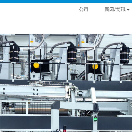
Skip
Main navigation
公司
新闻/简讯
to
main
condary Main menu
content