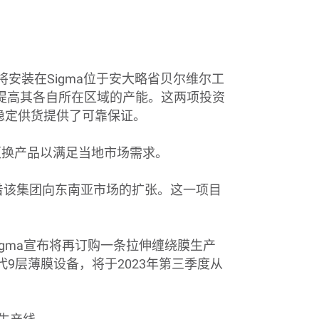
将安装在
Sigma
位于安大略省贝尔维尔工
提高其各自所在区域的产能。这两项投资
稳定供货提供了可靠保证。
更换产品以满足当地市场需求。
着该集团向东南亚市场的扩张。这一项目
igma
宣布将再订购一条拉伸缠绕膜生产
代
9
层薄膜设备，将于
2023
年第三季度从