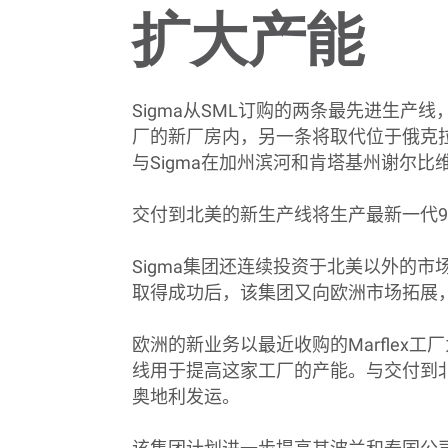
扩大产能
Sigma
从
SML
订购的两条最先进生产线
厂的新厂房内，另一条将取代位于俄克
与
Sigma
在加州滨河和肯塔基州谢尔比
交付到北美的新生产线将生产最新一代
9
Sigma
集团还连续投资于北美以外的市
取得成功后，该集团又向欧洲市场拓展
欧洲的新业务以最近收购的
Marflex
工厂
线用于提高这家工厂的产能。与交付到
奥地利发运。