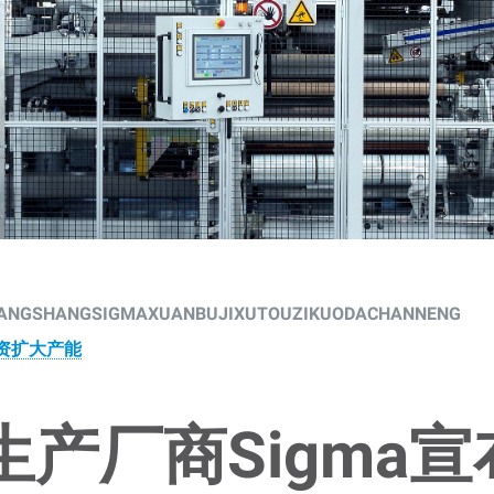
ANGSHANGSIGMAXUANBUJIXUTOUZIKUODACHANNENG
投资扩大产能
产厂商Sigma