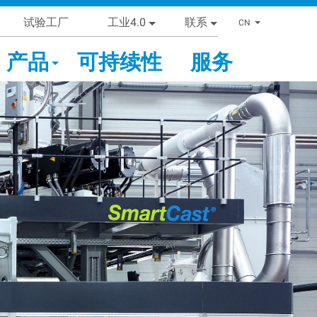
试验工厂
工业4.0
联系
List addi
CN
产品
可持续性
服务