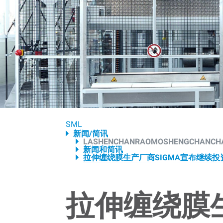
Breadcrumb
SML
新闻/简讯
LASHENCHANRAOMOSHENGCHANCH
新闻和简讯
拉伸缠绕膜生产厂商SIGMA宣布继续
拉伸缠绕膜生