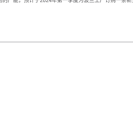
司的产能，预计于
2024
年第一季度为波兰工厂订购一条新