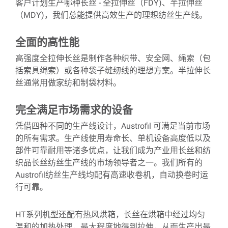
客户计划生产哪种长丝
-
全拉伸丝（
FDY
)、半拉伸丝
（
MDY)
，我们总能提供高效生产的理想纺丝生产线。
全面的高性能
高强度全拉伸长丝是制作各种织带、安全网、绳索（包
括索具绳索）或各种袋子缝纫线的理想方案。半拉伸长
丝通常用做家纺和制袋材料。
完全满足市场需求的设备
凭借四种不同的生产线设计，
Austrofil
可满足当前市场
的所有需求。生产线使用寿命长、单机设备高度低以及
部件可靠耐用等诸多优点，让我们成为产业用长丝和纺
织品长丝纺丝生产线的市场领导者之一。我们所有的
Austrofil
纺丝生产线均配有高速收卷机，自动换卷时运
行可靠。
HT
系列机型还配有热风烘箱，长丝在烘箱中经过均匀
温和的加热处理，最大程度地得到拉伸，从而生产出最