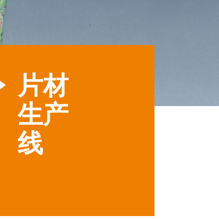
片材
生产
线