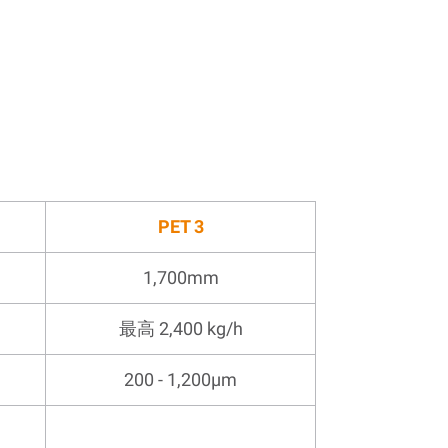
PET 3
1,700mm
最高 2,400 kg/h
200 - 1,200µm