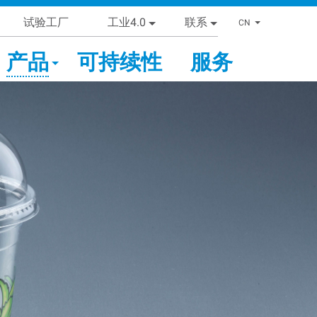
试验工厂
工业4.0
联系
List addi
CN
产品
可持续性
服务