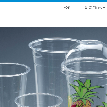
Skip
Main navigation
公司
新闻/简讯
to
main
condary Main menu
content