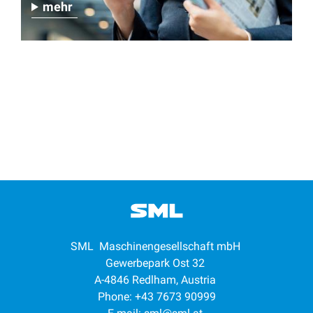
mehr
SML Maschinengesellschaft mbH
Gewerbepark Ost 32
A-4846 Redlham, Austria
Phone: +43 7673 90999