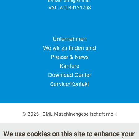
E-mail:
sml@sml.at
VAT: ATU39121703
Footer menu
Unternehmen
Wo wir zu finden sind
Presse & News
Karriere
Download Center
Service/Kontakt
© 2025 - SML Maschinengesellschaft mbH
Secondary Footer Menu
Privacy Policy
AGB
We use cookies on this site to enhance your
Legal Notice