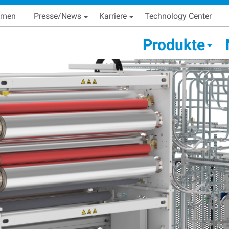
Skip
Main navigation
hmen
Presse/News
Karriere
Technology Center
to
main
condary Main menu
Produkte
content