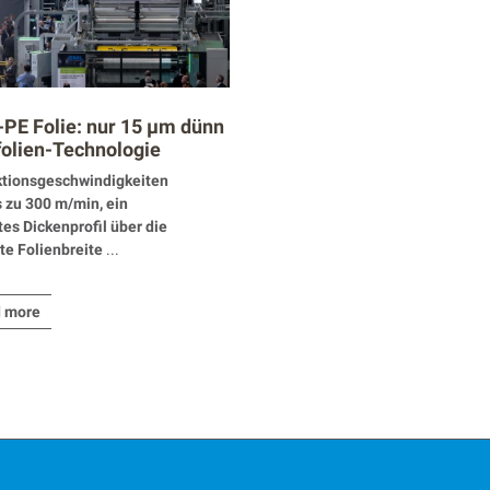
PE Folie: nur 15 µm dünn
folien-Technologie
utioniert Monomaterial-
tionsgeschwindigkeiten
ackungen
s zu 300 m/min, ein
tes Dickenprofil über die
e Folienbreite
...
 more