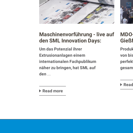
Maschinenvorführung - live auf
MDO-
den SML Innovation Days:
Gieß
Monomaterial-Strukturen für
revol
Um das Potenzial ihrer
Produk
Standbodenbeutel aus PE
Verp
Extrusionanlagen einem
von bi
internationalen Fachpublikum
perfek
näher zu bringen, hat SML auf
gesamt
den
...
Read
Read more