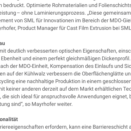
bedruckt. Optimierte Rohmaterialien und Folienschichtstr
leistung – ohne Laminierungsprozess. „Diese gemeinsam
gement von SML für Innovationen im Bereich der MDO-Gieß
yrhofer, Product Manager für Cast Film Extrusion bei SM
eau
 mit deutlich verbesserten optischen Eigenschaften, ein
 Ebenheit und einem perfekt gleichmäßigen Dickenprofil. 
h der MDO-Einheit, Kompensation des Einlaufs und Siche
n auf der Kühlwalz verbessern die Oberflächenglätte u
cycling eine nachhaltige Produktion in einem geschlossen
t keiner anderen derzeit auf dem Markt erhältlichen Tec
, die sich ideal für anspruchsvolle Anwendungen eignet, b
tung sind“, so Mayrhofer weiter.
ionalität
rriereeigenschaften erfordern, kann eine Barriereschich