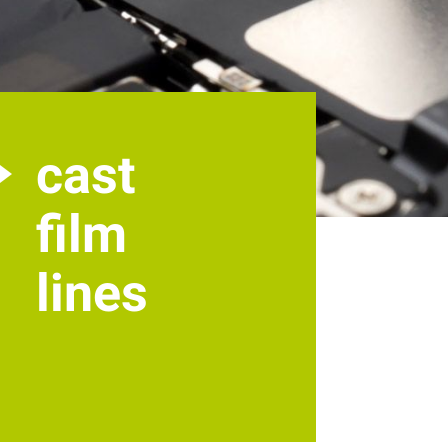
cast
film
lines