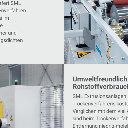
iefert SML
enverfahren
e im
ie
ner und
ngsdichten
Umweltfreundlich
Rohstoffverbrauc
SML Extrusionsanlagen 
Trockenverfahrens koste
Verglichen mit dem viel
sind beim Trockenverfah
Entfernung niedrig-mole