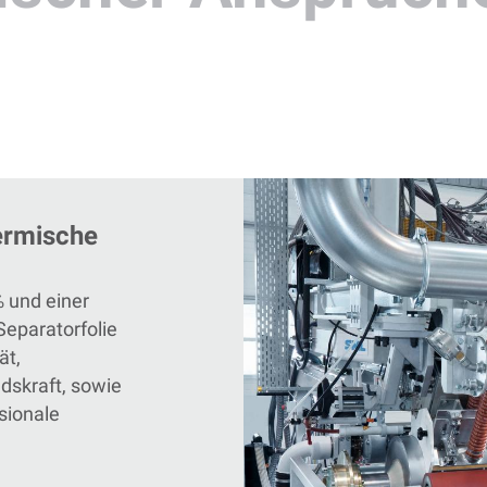
ermische
% und einer
Separatorfolie
ät,
dskraft, sowie
sionale