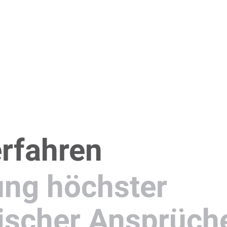
rfahren
ung höchster
ischer Ansprüch