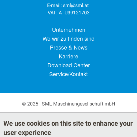
E-mail:
sml@sml.at
VAT: ATU39121703
Footer menu
Unternehmen
Wo wir zu finden sind
Presse & News
Karriere
Download Center
Service/Kontakt
© 2025 - SML Maschinengesellschaft mbH
Secondary Footer Menu
Privacy Policy
AGB
We use cookies on this site to enhance your
Legal Notice
user experience