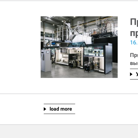
П
п
16
Пр
вы
load more