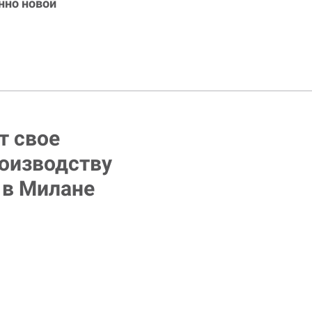
нно новой
т свое
роизводству
 в Милане