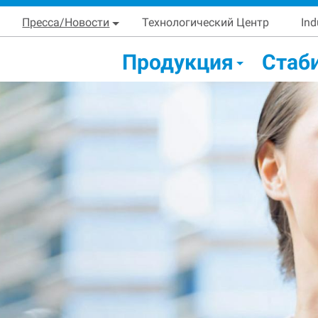
Skip
Main navigation
Пресса/Новости
Технологический Центр
Ind
to
main
condary Main menu
Продукция
Стаб
content