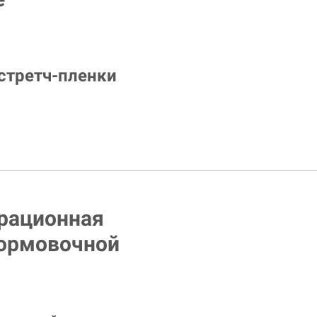
стретч-пленки
трационная
формовочной