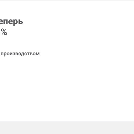
Теперь
 %
я производством