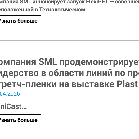
мпания SML аннонсирует запуск FlexiPET — соверше
сположенной в Технологическом…
Узнать больше
омпания SML продемонстрируе
идерство в области линий по п
третч-пленки на выставке Plast
.04.2026
niCast
…
Узнать больше