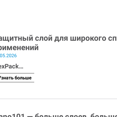
ащитный слой для широкого сп
рименений
.05.2026
exPack
…
Узнать больше
ano101 — больше слоев, больш