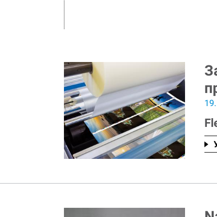
З
п
19
Fl
N