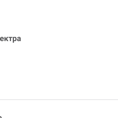
ектра
е