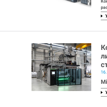
Ко
ра
К
л
с
16
Mi