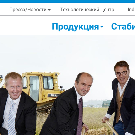
Skip
Main navigation
Пресса/Новости
Технологический Центр
Ind
to
main
condary Main menu
Продукция
Стаб
content