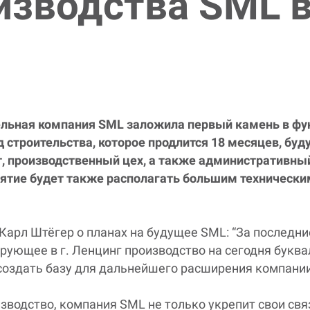
изводства SML в
ельная компания
SML
заложила первый камень в фун
д строительства, которое продлится 18 месяцев, бу
, производственный цех, а также административный 
иятие будет также располагать большим техническ
 Карл Штёгер о планах на будущее
SML
: “За последн
ующее в г. Ленцинг производство на сегодня буква
создать базу для дальнейшего расширения компании
изводство, компания
SML
не только укрепит свои св