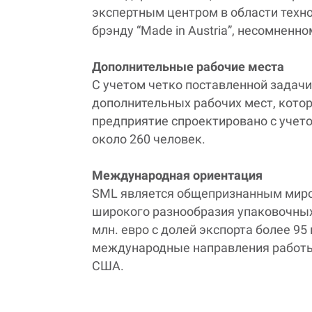
экспертным центром в области техно
брэнду “
Made
in
Austria
”, несомненн
Дополнительные рабочие места
С учетом четко поставленной задачи
дополнительных рабочих мест, кото
предприятие спроектировано с учето
около 260 человек.
Международная ориентация
SML
является общепризнанным миро
широкого разнообразия упаковочных
млн. евро с долей экспорта более 95
международные направления работы
США.