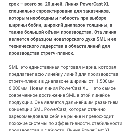
срок – всего за 20 дней. Линия
PowerCast
XL
специально спроектирована для заказчиков,
которым необходимы гибкость при выборе
ширины бобин, широкий диапазон толщины, а
также большой объем производства. Эта линия
является образцом новаторского духа
SML
и ее
технического лидерства в области линий для
производства стретч-пленок.
SML
, это единственная торговая марка, которая
предлагает всю линейку линий для производства
стретч-пленки в диапазоне ширины от 1.500мм –
6.000мм. Новая линия
PowerCast
XL
– это самое
современное достижение
SML
в этой линейке
продукции. Она является дальнейшим развитием
концепции
SML
PowerCast
, которая отлично
зарекомендовала себя на рынке и превосходит
похожие системы по эффективности, стабильности
производства и гибкости. Линия
PowerCast
XL