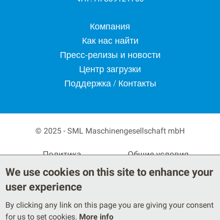
Footer menu
Компания
Как нас найти
Пресс-релизы и новости
Центр загрузки
Поддержка / Контакты
© 2025 - SML Maschinengesellschaft mbH
Secondary Footer Menu
Политика
Общие условия
конфиденциальности
поставки
We use cookies on this site to enhance your
Правовые положения
user experience
By clicking any link on this page you are giving your consent
for us to set cookies.
More info