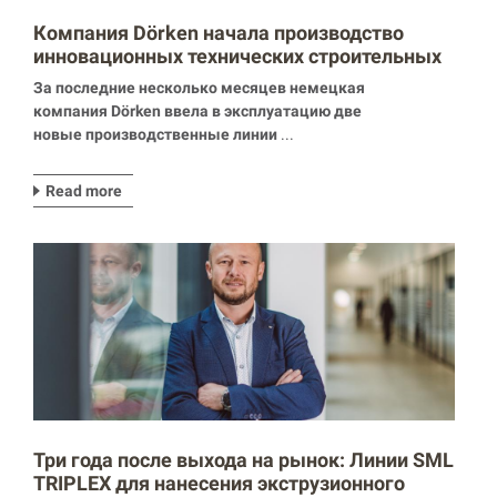
Компания Dörken начала производство
инновационных технических строительных
мембран на линиях ламинирования SML
За последние несколько месяцев немецкая
компания D
örken
ввела в эксплуатацию две
новые производственные линии
...
Read more
Три года после выхода на рынок: Линии SML
TRIPLEX для нанесения экструзионного