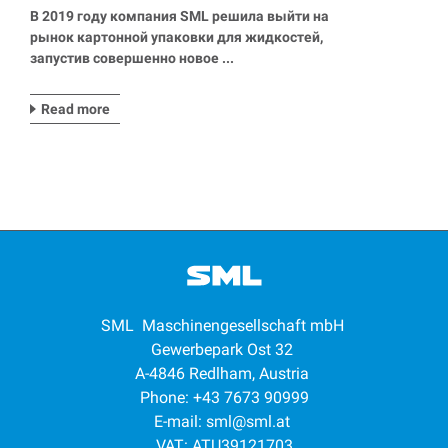
покрытия на картон для упаковки
В 2019 году компания SML решила выйти на
жидкостей
рынок картонной упаковки для жидкостей,
запустив совершенно новое ...
Read more
SML Maschinengesellschaft mbH
Gewerbepark Ost 32
A-4846 Redlham, Austria
Phone: +43 7673 90999
E-mail:
sml@sml.at
VAT: ATU39121703